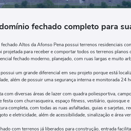
omínio fechado completo para sua
 fechado Altos da Afonso Pena possui terrenos residenciais c
foi projetada para receber e comportar todos os terrenos plano
encial fechado moderno, planejado, com ruas largas e muito arb
ossui um grande diferencial em seu projeto porque está local
dade, além de possuir uma segurança interna e monitorada 24 ho
 com diversas áreas de lazer com quadra poliesportiva, campo 
e festa com churrasqueira, espaço fitness, vestiário, quiosque e
tura completa, com todas as ruas asfaltadas, guias e sarjetas, r
oto e eletricidade, além de acessibilidade, sinalização e área ve
ado com terrenos já liberados para construção, entrada facilit