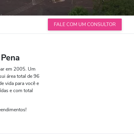
FALE COM UM CONSULTOR
 Pena
tpar em 2005. Um
i área total de 96
e vida para você e
das e com total
eendimentos!