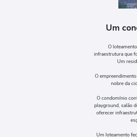
Um cond
O loteamento
infraestrutura que 
Um resid
O empreendimento p
nobre da ci
O condomínio conta
playground, salão d
oferecer infraestru
esg
Um loteamento fech