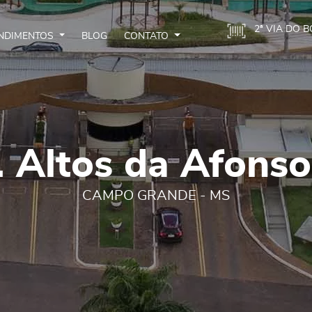
2ª VIA DO 
NDIMENTOS
BLOG
CONTATO
 Altos da Afons
CAMPO GRANDE - MS