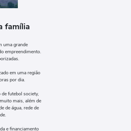
 família
om uma grande
s do empreendimento.
orizadas.
izado em uma região
ras por dia.
de futebol society,
 muito mais, além de
ede de água, rede de
rde.
ada e financiamento