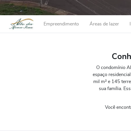
Empreendimento
Áreas de lazer
Conh
O condomínio Al
espaço residencia
mil m² e 145 terr
sua família. E
Você encont