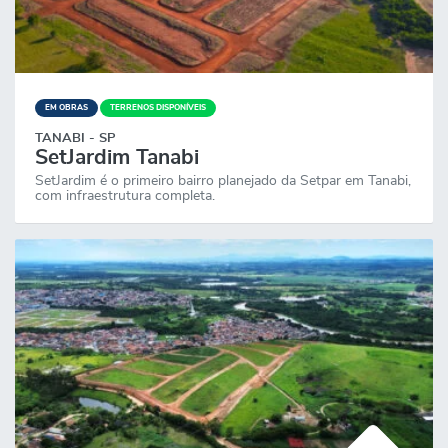
EM OBRAS
TERRENOS DISPONÍVEIS
TANABI - SP
SetJardim Tanabi
SetJardim é o primeiro bairro planejado da Setpar em Tanabi,
com infraestrutura completa.