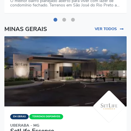
O melhor bairro planejado aberto para viver com lazer de
condomínio fechado. Terrenos em São José do Rio Preto a…
MINAS GERAIS
VER TODOS
EM OBRAS
TERRENOS DISPONÍVEIS
UBERABA - MG