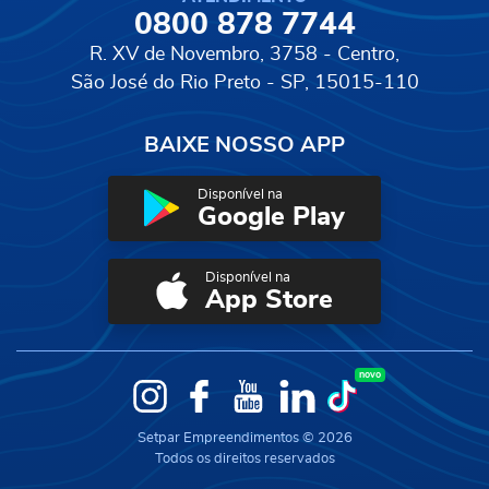
0800 878 7744
R. XV de Novembro, 3758 - Centro,
São José do Rio Preto - SP, 15015-110
BAIXE NOSSO APP
Disponível na
Google Play
Disponível na
App Store
novo
Instagram
Facebook
YouTube
LinkedIn
TikTok
Setpar Empreendimentos © 2026
Todos os direitos reservados