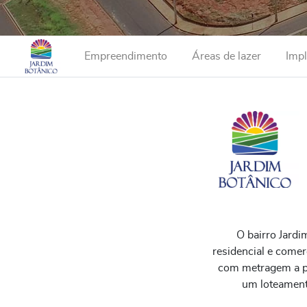
Empreendimento
Áreas de lazer
Imp
O bairro Jardi
residencial e comer
com metragem a pa
um loteamento