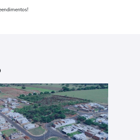
eendimentos!
o