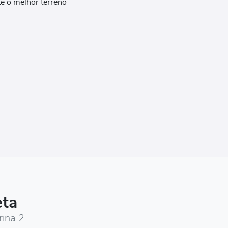
e o melhor terreno
eta
rina 2