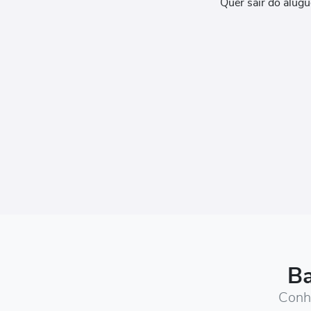
Quer sair do alug
Ba
Conhe