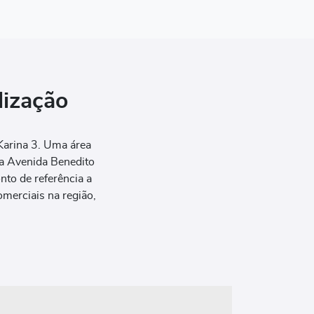
ização
 Karina 3. Uma área
da Avenida Benedito
to de referência a
merciais na região,