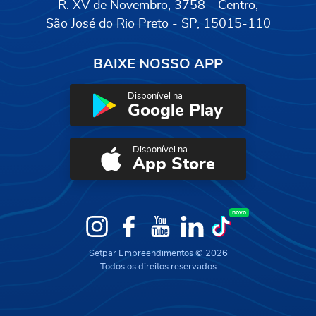
R. XV de Novembro, 3758 - Centro,
São José do Rio Preto - SP, 15015-110
BAIXE NOSSO APP
Disponível na
Google Play
Disponível na
App Store
novo
Instagram
Facebook
YouTube
LinkedIn
TikTok
Setpar Empreendimentos © 2026
Todos os direitos reservados