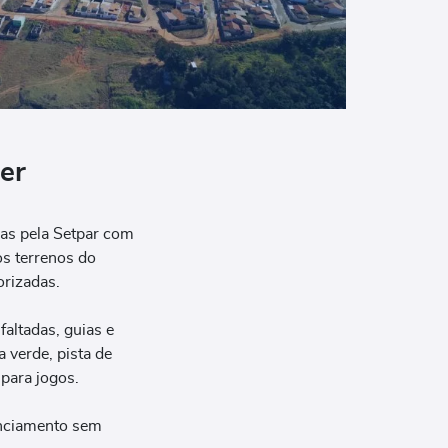
er
das pela Setpar com
os terrenos do
orizadas.
altadas, guias e
a verde, pista de
 para jogos.
nanciamento sem