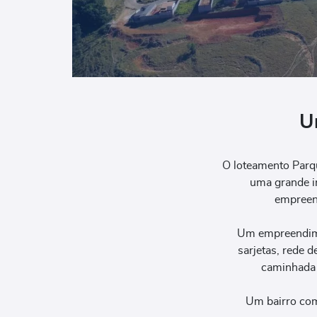
U
O loteamento Parqu
uma grande in
empreend
Um empreendimen
sarjetas, rede d
caminhada e
Um bairro com 