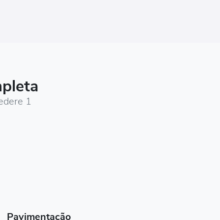
pleta
edere 1
Pavimentação