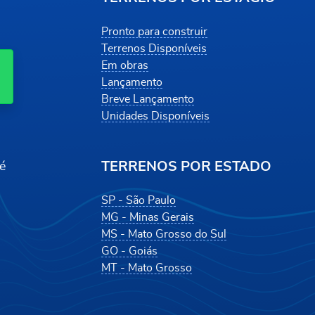
Pronto para construir
Terrenos Disponíveis
Em obras
Lançamento
Breve Lançamento
Unidades Disponíveis
TERRENOS POR ESTADO
é
SP - São Paulo
MG - Minas Gerais
MS - Mato Grosso do Sul
GO - Goiás
MT - Mato Grosso