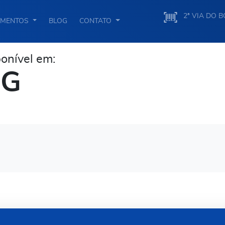
2ª VIA DO 
IMENTOS
BLOG
CONTATO
nível em:
MG