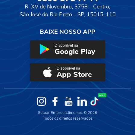
R. XV de Novembro, 3758 - Centro,
São José do Rio Preto - SP, 15015-110
BAIXE NOSSO APP
Disponível na
Google Play
Disponível na
App Store
novo
Instagram
Facebook
YouTube
LinkedIn
TikTok
Setpar Empreendimentos © 2026
Todos os direitos reservados