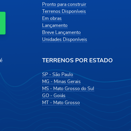
Pronto para construir
Terrenos Disponíveis
Em obras
Lançamento
Breve Lançamento
Unidades Disponíveis
TERRENOS POR ESTADO
é
SP - São Paulo
MG - Minas Gerais
MS - Mato Grosso do Sul
GO - Goiás
MT - Mato Grosso