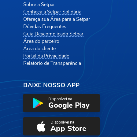
Sobre a Setpar
Conheça a Setpar Solidária
Ofereça sua Área para a Setpar
Dúvidas Frequentes
Guia Descomplicado Setpar
Área do parceiro
Área do cliente
Portal da Privacidade
Relatório de Transparência
BAIXE NOSSO APP
Disponível na
Google Play
Disponível na
App Store