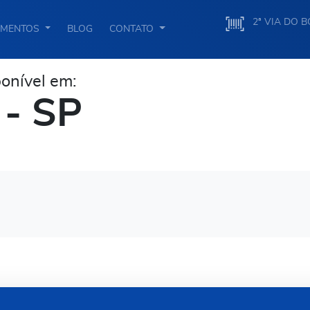
2ª VIA DO 
IMENTOS
BLOG
CONTATO
nível em:
 - SP