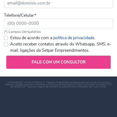
Telefone/Celular*
(*) Campos Obrigatórios
Estou de acordo com a
política de privacidade.
Aceito receber contatos através do Whatsapp, SMS, e-
mail, ligações da Setpar Empreendimentos.
FALE COM UM CONSULTOR
LOTEAMENTO "NOVA MORADA II" - Registro R.04/19.283 do Registro de Imóveis de Inhumas/GO.
Matrícula 19.283. Aprovado na Prefeitura Municipal de Inhumas/GO, conforme Decreto Municipal n° 207
de 24/05/2013. Todas as imagens são ilustrativas podendo sofrer alterações sem prévio aviso.