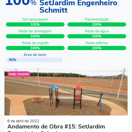
100
SetJardim Engenheiro
%
Schmitt
Terraplanagem
Pavimentação
100%
100%
Rede de drenagem
Rede de água
100%
100%
Rede de esgoto
Rede elétrica
100%
100%
Área de lazer
96%
Andamento de Obra #15: SetJardim Engenheiro Schmitt
mais recente
6 de abril de 2022
Andamento de Obra #15: SetJardim