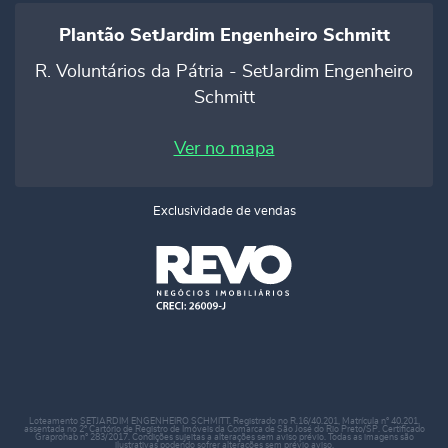
Plantão SetJardim Engenheiro Schmitt
R. Voluntários da Pátria - SetJardim Engenheiro
Schmitt
Ver no mapa
Exclusividade de vendas
Loteamento SETJARDIM ENGENHEIRO SCHMITT. Registrado no R.16/40.201, Matrícula n° 40.201,
assentada no 2° Cartório de Registro de Imóveis da Comarca de São José do Rio Preto/SP. Certificado
Graprohab n° 283/2017. Condições sujeitas a alterações sem aviso prévio. Todas as imagens são
ilustrativas podendo sofrer alterações sem prévio aviso.