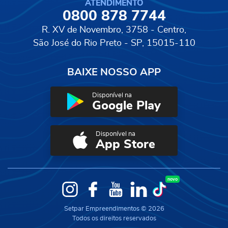
ATENDIMENTO
0800 878 7744
R. XV de Novembro, 3758 - Centro,
São José do Rio Preto - SP, 15015-110
BAIXE NOSSO APP
Disponível na
Google Play
Disponível na
App Store
novo
Instagram
Facebook
YouTube
LinkedIn
TikTok
Setpar Empreendimentos © 2026
Todos os direitos reservados