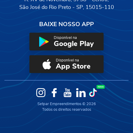
São José do Rio Preto - SP, 15015-110
BAIXE NOSSO APP
Disponível na
Google Play
Disponível na
App Store
novo
Instagram
Facebook
YouTube
LinkedIn
TikTok
Setpar Empreendimentos © 2026
Todos os direitos reservados