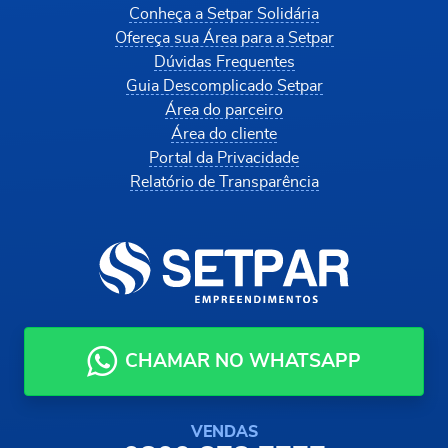
Conheça a Setpar Solidária
Ofereça sua Área para a Setpar
Dúvidas Frequentes
Guia Descomplicado Setpar
Área do parceiro
Área do cliente
Portal da Privacidade
Relatório de Transparência
CHAMAR NO WHATSAPP
VENDAS