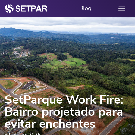
Blog
SetParque Work Fire:
Bairro projetado para
evitar enchentes