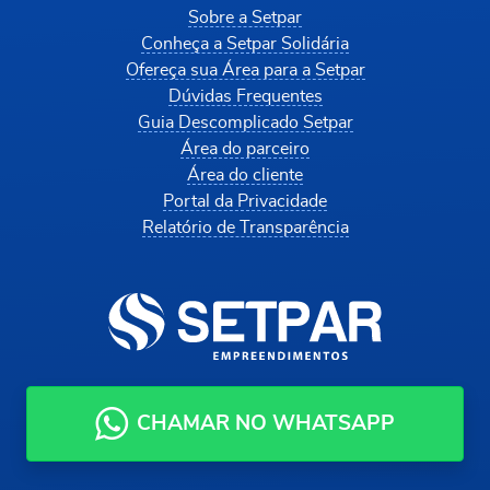
Sobre a Setpar
Conheça a Setpar Solidária
Ofereça sua Área para a Setpar
Dúvidas Frequentes
Guia Descomplicado Setpar
Área do parceiro
Área do cliente
Portal da Privacidade
Relatório de Transparência
CHAMAR NO WHATSAPP