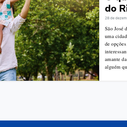
do R
28 de dezem
São José d
uma cidad
de opções
interessan
amante da 
alguém qu