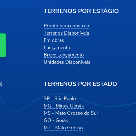
TERRENOS POR ESTÁGIO
Pronto para construir
Terrenos Disponíveis
Em obras
Lançamento
Breve Lançamento
Unidades Disponíveis
TERRENOS POR ESTADO
é
SP - São Paulo
MG - Minas Gerais
MS - Mato Grosso do Sul
GO - Goiás
MT - Mato Grosso