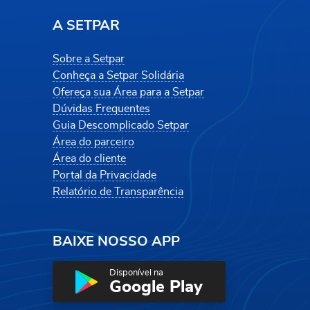
A SETPAR
Sobre a Setpar
Conheça a Setpar Solidária
Ofereça sua Área para a Setpar
Dúvidas Frequentes
Guia Descomplicado Setpar
Área do parceiro
Área do cliente
Portal da Privacidade
Relatório de Transparência
BAIXE NOSSO APP
Disponível na
Google Play