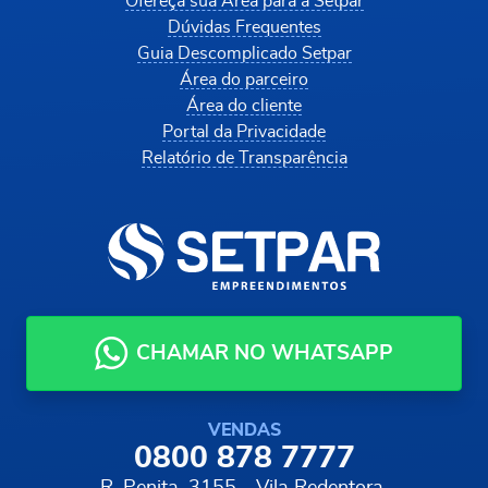
Ofereça sua Área para a Setpar
Dúvidas Frequentes
Guia Descomplicado Setpar
Área do parceiro
Área do cliente
Portal da Privacidade
Relatório de Transparência
CHAMAR NO WHATSAPP
VENDAS
0800 878 7777
R. Penita, 3155 - Vila Redentora,