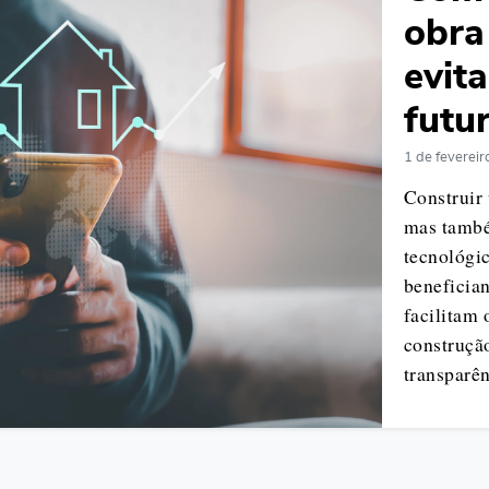
obra
evit
futu
1 de feverei
Construir
mas també
tecnológic
benefician
facilitam
construçã
transparê