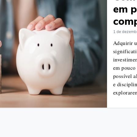
em p
comp
1 de dezemb
Adquirir 
significat
investime
em pouco 
possível 
e discipli
explorar