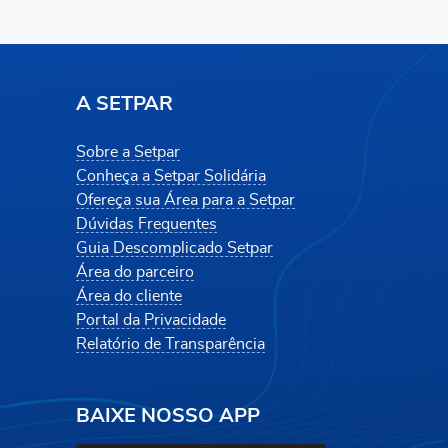
A SETPAR
Sobre a Setpar
Conheça a Setpar Solidária
Ofereça sua Área para a Setpar
Dúvidas Frequentes
Guia Descomplicado Setpar
Área do parceiro
Área do cliente
Portal da Privacidade
Relatório de Transparência
BAIXE NOSSO APP