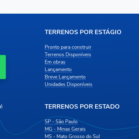
TERRENOS POR ESTÁGIO
Pronto para construir
Terrenos Disponíveis
Em obras
Lançamento
Breve Lançamento
Unidades Disponíveis
TERRENOS POR ESTADO
é
SP - São Paulo
MG - Minas Gerais
MS - Mato Grosso do Sul