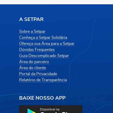
A SETPAR
Sobre a Setpar
Conheça a Setpar Solidária
Ofereça sua Área para a Setpar
Dúvidas Frequentes
Guia Descomplicado Setpar
Área do parceiro
Área do cliente
Portal da Privacidade
Relatório de Transparência
BAIXE NOSSO APP
Disponível na