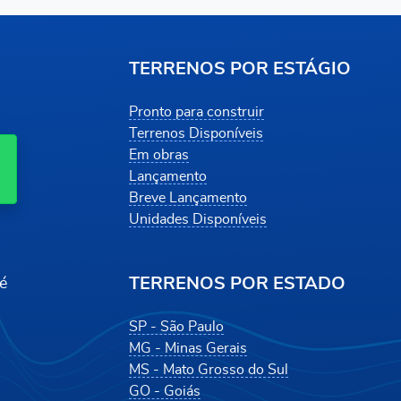
TERRENOS POR ESTÁGIO
Pronto para construir
Terrenos Disponíveis
Em obras
Lançamento
Breve Lançamento
Unidades Disponíveis
TERRENOS POR ESTADO
é
SP - São Paulo
MG - Minas Gerais
MS - Mato Grosso do Sul
GO - Goiás