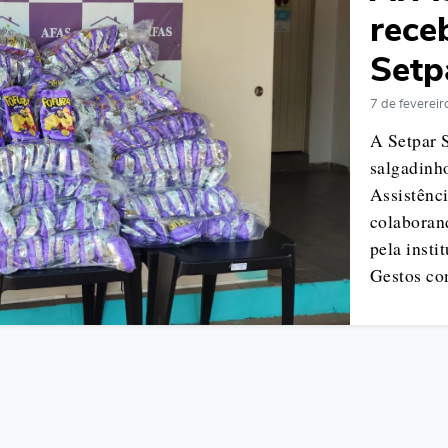
rece
Setp
7 de feverei
A Setpar S
salgadinh
Assistênci
colaboran
pela inst
Gestos co