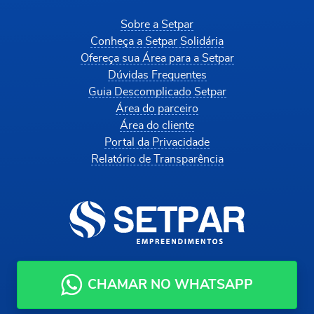
Sobre a Setpar
Conheça a Setpar Solidária
Ofereça sua Área para a Setpar
Dúvidas Frequentes
Guia Descomplicado Setpar
Área do parceiro
Área do cliente
Portal da Privacidade
Relatório de Transparência
CHAMAR NO WHATSAPP