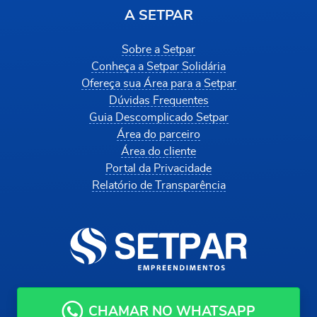
A SETPAR
Sobre a Setpar
Conheça a Setpar Solidária
Ofereça sua Área para a Setpar
Dúvidas Frequentes
Guia Descomplicado Setpar
Área do parceiro
Área do cliente
Portal da Privacidade
Relatório de Transparência
CHAMAR NO WHATSAPP