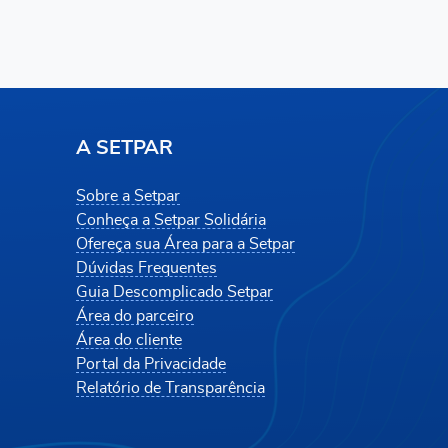
A SETPAR
Sobre a Setpar
Conheça a Setpar Solidária
Ofereça sua Área para a Setpar
Dúvidas Frequentes
Guia Descomplicado Setpar
Área do parceiro
Área do cliente
Portal da Privacidade
Relatório de Transparência