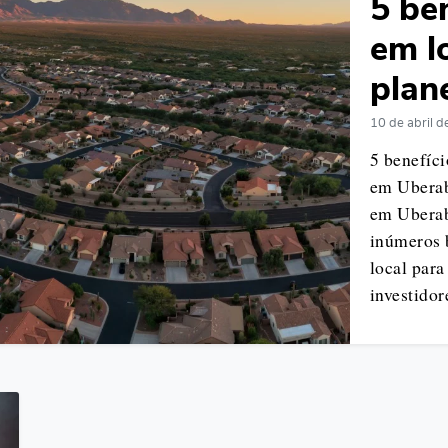
5 ben
em l
plan
10 de abril 
5 benefíci
em Uberab
em Uberab
inúmeros 
local para
investido