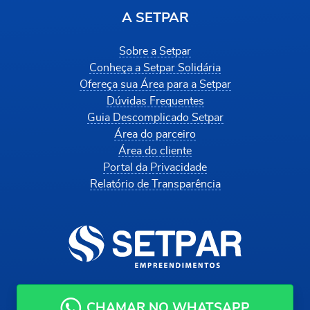
A SETPAR
Sobre a Setpar
Conheça a Setpar Solidária
Ofereça sua Área para a Setpar
Dúvidas Frequentes
Guia Descomplicado Setpar
Área do parceiro
Área do cliente
Portal da Privacidade
Relatório de Transparência
CHAMAR NO WHATSAPP