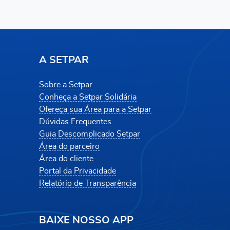
A SETPAR
Sobre a Setpar
Conheça a Setpar Solidária
Ofereça sua Área para a Setpar
Dúvidas Frequentes
Guia Descomplicado Setpar
Área do parceiro
Área do cliente
Portal da Privacidade
Relatório de Transparência
BAIXE NOSSO APP