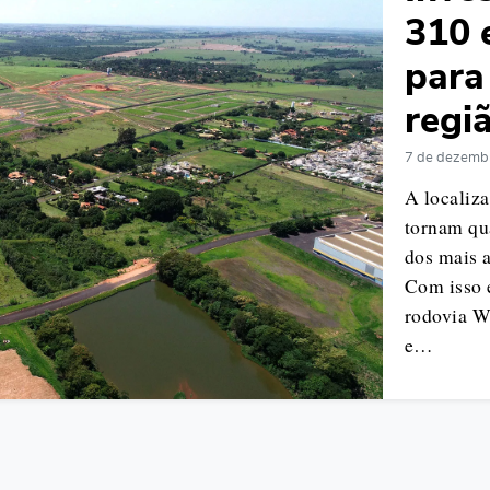
310 
para
regi
7 de dezemb
A localiza
tornam qu
dos mais 
Com isso 
rodovia W
e…