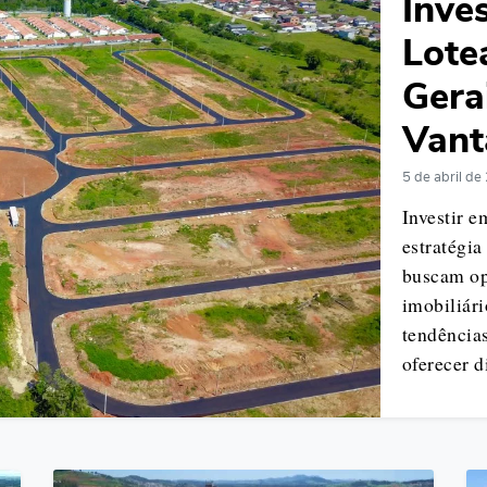
Inve
Lote
Gera
Vant
5 de abril de
Investir 
estratégia
buscam op
imobiliári
tendências
oferecer d