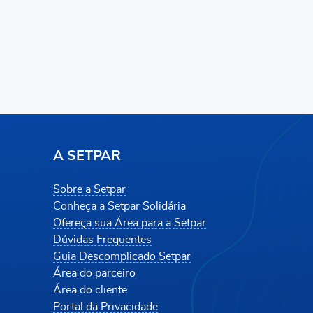
A SETPAR
Sobre a Setpar
Conheça a Setpar Solidária
Ofereça sua Área para a Setpar
Dúvidas Frequentes
Guia Descomplicado Setpar
Área do parceiro
Área do cliente
Portal da Privacidade