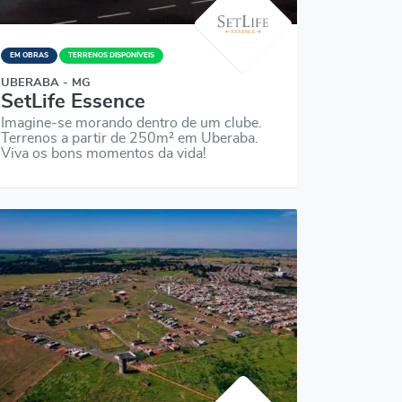
EM OBRAS
TERRENOS DISPONÍVEIS
UBERABA - MG
SetLife Essence
Imagine-se morando dentro de um clube.
Terrenos a partir de 250m² em Uberaba.
Viva os bons momentos da vida!